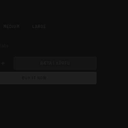
MEDIUM
LARGE
taða
BÆTA Í KÖRFU
GN
BÆTA VIÐ MAGNI
BUY IT NOW