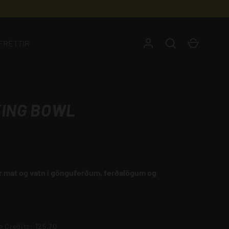
Leita
Karfa
FRÉTTIR
ING BOWL
ir mat og vatn í gönguferðum, ferðalögum og
e Credits: 125.70