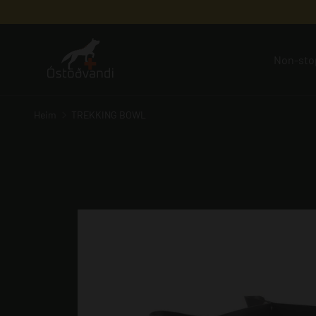
HOPPA YFIR Á EFNIÐ
Non-sto
Heim
TREKKING BOWL
Translation missing: is-IS.products.product.med