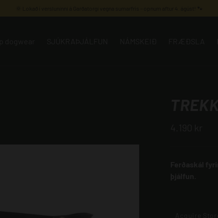
🌞 Lokað í versluninni á Garðatorgi vegna sumarfrís – opnum aftur 4. ágúst! 🐾
p dogwear
SJÚKRAÞJÁLFUN
NÁMSKEIÐ
FRÆÐSLA
ia.image_available
TREKK
4.190 kr
Ferðaskál fyr
þjálfun.
Acquire Stor