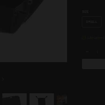
SIZE
SMALL
Lág lagers
STK
MINKA MA
NÆSTA