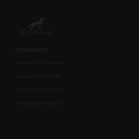
ÓSTÖÐVANDI EHF
Garðatorg 3, 210 Garðabæ
Kennitala: 460618-0450
Sími: 771-7910 / 869-6916
ostodvandi@ostodvandi.is