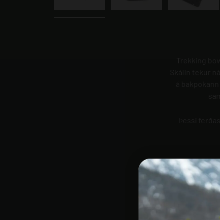
Translation missing: is-IS.products.pro
Translation missing: is
Transla
Trekking bowl
Skálin tekur n
á bakpokann m
sam
Þessi ferðas