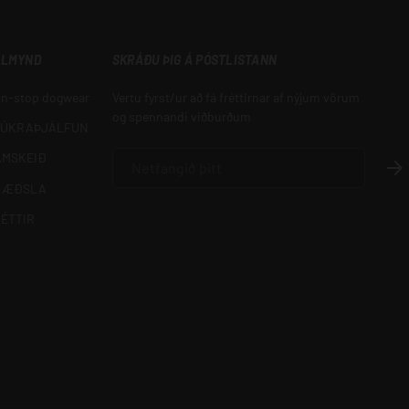
ALMYND
SKRÁÐU ÞIG Á PÓSTLISTANN
n-stop dogwear
Vertu fyrst/ur að fá fréttirnar af nýjum vörum
og spennandi viðburðum
JÚKRAÞJÁLFUN
NETFANG
ÁMSKEIÐ
SKR
RÆÐSLA
ÉTTIR