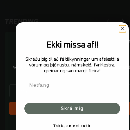
TRENDING
FYRRI
NÆS
Ekki missa af!!
SKRÁÐU ÞIG Á PÓSTLISTANN
Skráðu þig til að fá tilkynningar um afslætti á
vörum og þjónustu, námskeið, fyrirlestra,
Vertu fyrst/ur að fá fréttirnar af nýjum vörum og spennand
greinar og svo margt fleira!
viðburðum
NETFANG
Vöru titill
Vöru titill
V
12 kr
12 kr
1
SKRÁÐU ÞIG
Skrá mig
Takk, en nei takk