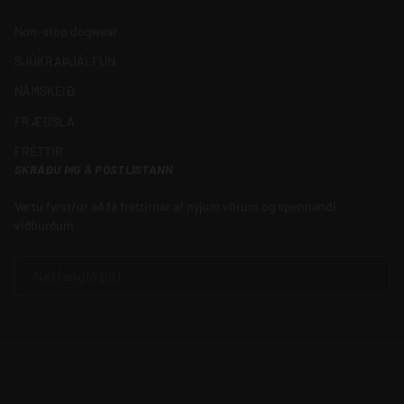
Non-stop dogwear
SJÚKRAÞJÁLFUN
NÁMSKEIÐ
FRÆÐSLA
FRÉTTIR
SKRÁÐU ÞIG Á PÓSTLISTANN
Vertu fyrst/ur að fá fréttirnar af nýjum vörum og spennandi
viðburðum
NETFANG