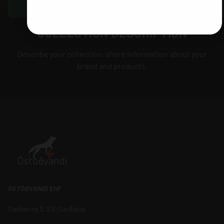
COLLECTION DESCRIPTION
Describe your collection, share information about your
brand and products.
ÓSTÖÐVANDI EHF
Garðatorg 3, 210 Garðabæ