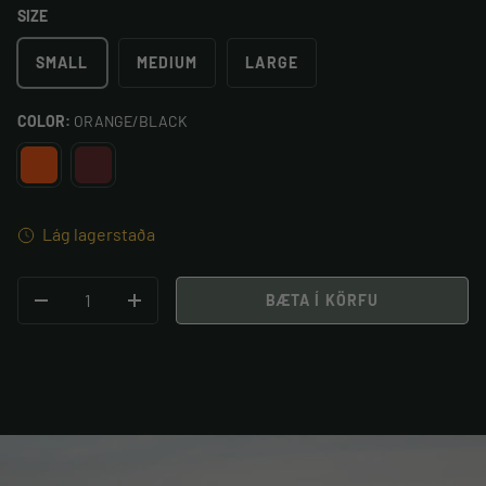
SIZE
SMALL
MEDIUM
LARGE
COLOR:
ORANGE/BLACK
ORANGE/BLACK
TEAL/WINE
Lág lagerstaða
STK
BÆTA Í KÖRFU
MINKA MAGN
BÆTA VIÐ MAGNI