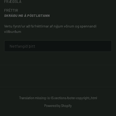
FRÆÐSLA
FRÉTTIR
SKRÁÐU ÞIG Á PÓSTLISTANN
Vertu fyrst/ur að fá fréttirnar af nýjum vörum og spennandi
viðburðum
NETFANG
Translation missing: is-IS.sections.footer.copyright_html
Powered by Shopify