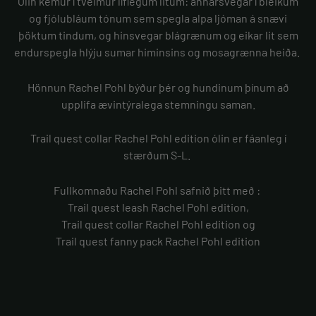
Ólin kemur í tveimur líflegum litum: annarsvegar í bleikum
og fjólubláum tónum sem spegla alpa ljóman á snævi
þöktum tindum, og hinsvegar blágrænum og eikar lit sem
endurspegla hlýju sumar himinsins og mosagrænna heiða.
Hönnun Rachel Pohl býður þér og hundinum þínum að
upplifa ævintýralega stemningu saman.
Trail quest collar Rachel Pohl edition ólin er fáanleg í
stærðum S-L.
Fullkomnaðu Rachel Pohl safnið þitt með :
Trail quest leash Rachel Pohl edition,
Trail quest collar Rachel Pohl edition og
Trail quest fanny pack Rachel Pohl edition