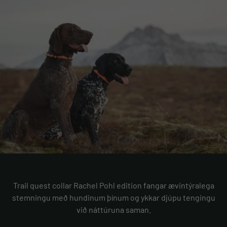
Trail quest collar Rachel Pohl edition fangar ævintýralega
stemningu með hundinum þínum og ykkar djúpu tengingu
við náttúruna saman.