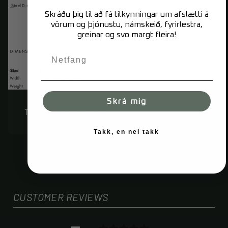
Skráðu þig til að fá tilkynningar um afslætti á
vörum og þjónustu, námskeið, fyrirlestra,
greinar og svo margt fleira!
Skrá mig
Tæknilegar upplýsingar
Takk, en nei takk
CUSTOMER REVIEWS