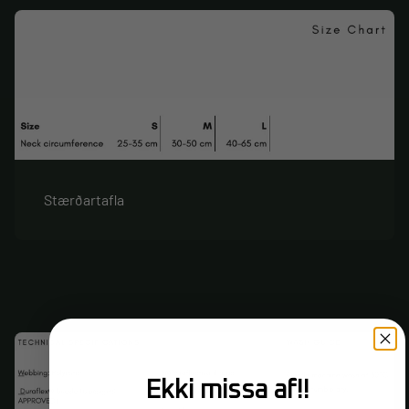
Stærðartafla
Ekki missa af!!