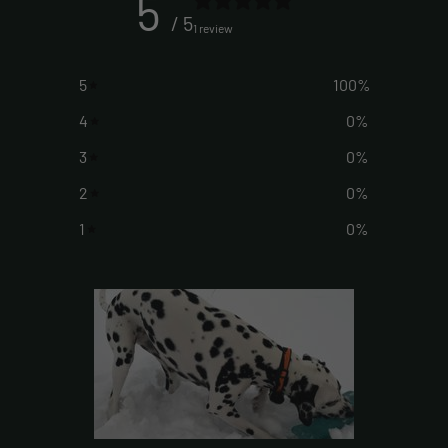
5
/ 5
1 review
5
100
%
4
0
%
3
0
%
2
0
%
1
0
%