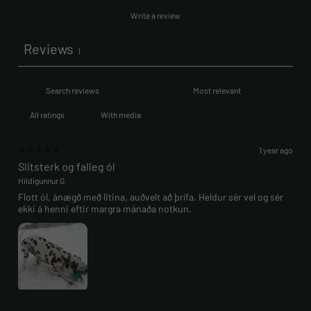
Write a review
Reviews
1
With media
1 year ago
Slitsterk og falleg ól
Hildigunnur G.
Flott ól, ánægð með litina, auðvelt að þrífa. Heldur sér vel og sér
ekki á henni eftir margra mánaða notkun.