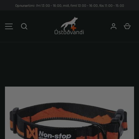
Opnunartími: Þri 13:00 - 16:00, mið, fimt 13:00 - 16:00, fös 11:00 - 15:00
HOPPA YFIR Á EFNIÐ
Leita
Kar
VALMYND
Translation missing: is-IS.products.product.media.image_avai