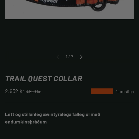
af
1
/
7
FYRRI
NÆSTA
TRAIL QUEST COLLAR
2.952 kr
★★★★★
3.690 kr
1 umsögn
Létt og stillanleg ævintýralega falleg ól með
endurskinsþráðum