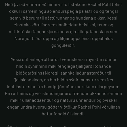
Með því að vinna með hinni virtu listakonu Rachel Pohl tókst
okkur í sameiningu að endurspegla þá ástríðu og tengsl
sem við berum til náttúrunnar og hundana okkar. Þessi
einstaka vörulína sem inniheldur beisli, ól, taum og
mittistösku fangar kjarna þess glæsilega landslags sem
Noregur bíður uppá og lífgar uppá þínar uppáhalds
gönguleiðir.
Þessi stillanlega ól hefur tvennskonar mynstur: önnur
hliðin sýnir hinn mikilfenglega fjallgarð Ronande
þjóðgarðsins í Noregi, sannkallaður ástaróður til
fjallalandslags, en hin hliðin sýnir munstur sem fær
innblástur sinn frá handprjónuðum norskum ullarpeysum.
En rétt eins og við íslendingar eru frændur okkar norðmenn
mikilr ullar aðdáendur og náttúru unnendur og því skal
engan undra hversu góðar viðtökur Rachel Pohl vörulínan
hefur fengið á Íslandi.