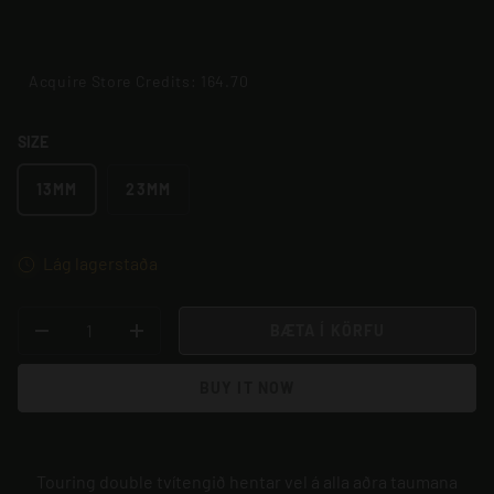
Acquire Store Credits: 164.70
SIZE
13MM
23MM
Lág lagerstaða
STK
BÆTA Í KÖRFU
MINKA MAGN
BÆTA VIÐ MAGNI
BUY IT NOW
Touring double tvítengið hentar vel á alla aðra taumana