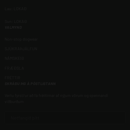
Lau: LOKAÐ
Sun: LOKAÐ
VALMYND
Non-stop dogwear
SJÚKRAÞJÁLFUN
NÁMSKEIÐ
FRÆÐSLA
FRÉTTIR
SKRÁÐU ÞIG Á PÓSTLISTANN
Vertu fyrst/ur að fá fréttirnar af nýjum vörum og spennandi
viðburðum
NETFANG