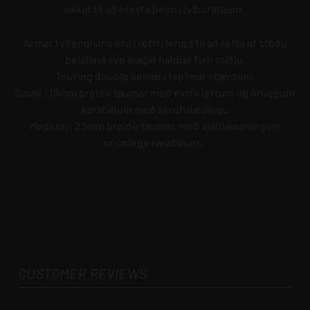
okkar til að breyta þeim í tvíburataum.
Armar tvítengisins eru í réttri lengd til að rétta af stöðu
beislana svo álagið haldist fyrir miðju.
Touring double kemur í tveimur stærðum.
Small : 13mm breiðir taumar með extra léttum og öruggum
karabínum með skrúfulæsingu
Medium : 23mm breiðir taumar með sjálflæsanlegum
snúnings karabínum.
CUSTOMER REVIEWS