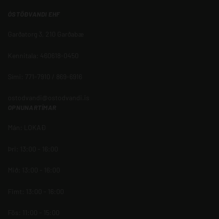
ÓSTÖÐVANDI EHF
Garðatorg 3, 210 Garðabæ
Kennitala: 460618-0450
Sími: 771-7910 / 869-6916
ostodvandi@ostodvandi.is
OPNUNARTÍMAR
Mán: LOKAÐ
Þri: 13:00 - 16:00
Mið: 13:00 - 16:00
Fimt: 13:00 - 16:00
Fös: 11:00 - 15:00