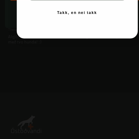
Takk, en nei takk
1 year ago
Leikbreytir!
Theodóra
Algjör snilld í sleðadrætti með krakkann og canicross hlaupum
með tvo hunda! :)