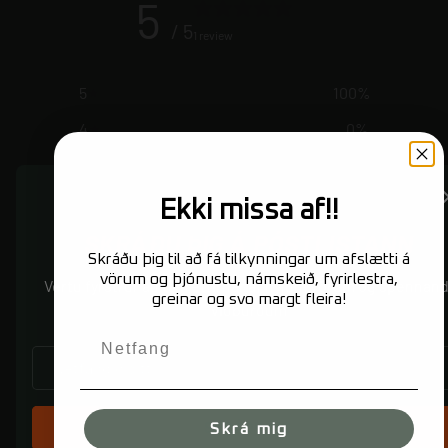
5
/ 5
1 review
5
100
%
4
0
%
3
0
%
2
0
%
Ekki missa af!!
1
0
%
SKRÁÐU ÞIG Á PÓSTLISTANN
Skráðu þig til að fá tilkynningar um afslætti á
vörum og þjónustu, námskeið, fyrirlestra,
Vertu fyrst/ur að fá fréttirnar af nýjum vörum og spennand
greinar og svo margt fleira!
Write a review
viðburðum
Reviews
NETFANG
1
SKRÁÐU ÞIG
Skrá mig
With media