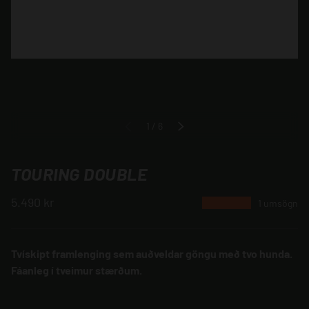
af
1
/
6
FYRRI
NÆSTA
TOURING DOUBLE
5.490 kr
★★★★★
1 umsögn
Tvískipt framlenging sem auðveldar göngu með tvo hunda.
Fáanleg í tveimur stærðum.