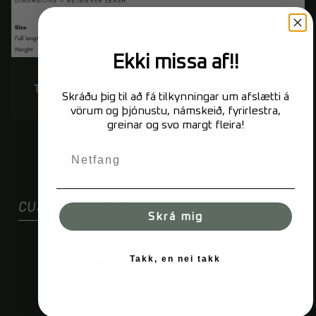
Ekki missa af!!
Tæknilegar upplýsingar
Skráðu þig til að fá tilkynningar um afslætti á
vörum og þjónustu, námskeið, fyrirlestra,
greinar og svo margt fleira!
CUSTOMER REVIEWS
Skrá mig
5
Takk, en nei takk
/ 5
2 reviews
5
100
%