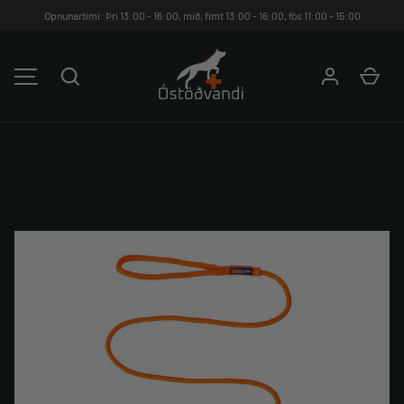
Opnunartími: Þri 13:00 - 16:00, mið, fimt 13:00 - 16:00, fös 11:00 - 15:00
HOPPA YFIR Á EFNIÐ
Leita
Kar
VALMYND
Translation missing: is-IS.products.product.media.image_avai