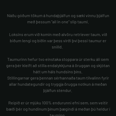
Náðu góðum tökum á hundaþjálfun og sæki vinnu þjálfun
með þessum "all in one" slip taumi.
Loksins erum við komin með alvöru retriever taum, við
biðum lengi og biðin var þess virði því þessi taumur er
snilld.
Taumurinn hefur tvo einstaka stoppara úr sterku áli sem
gera þér kleift að stilla endalykkjuna á öruggan og skjótan
hátt um háls hundsins þíns.
Stillingarnar gera þennan sérhannaða taum tilvalinn fyrir
allar hundategundir og tryggja örugga notkun á meðan
þjálfun stendur.
Reipið er úr mjúku 100% endurunni efni sem, sem veitir
bæði þér og hundinum þínum þægindi á meðan þú heldur í
tauminn.