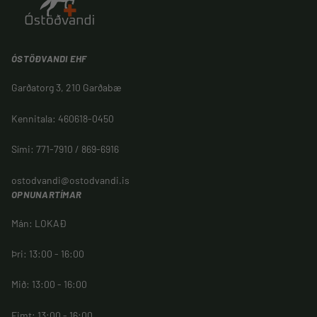
ÓSTÖÐVANDI EHF
Garðatorg 3, 210 Garðabæ
Kennitala: 460618-0450
Sími: 771-7910 / 869-6916
ostodvandi@ostodvandi.is
OPNUNARTÍMAR
Mán: LOKAÐ
Þri: 13:00 - 16:00
Mið: 13:00 - 16:00
Fimt: 13:00 - 16:00