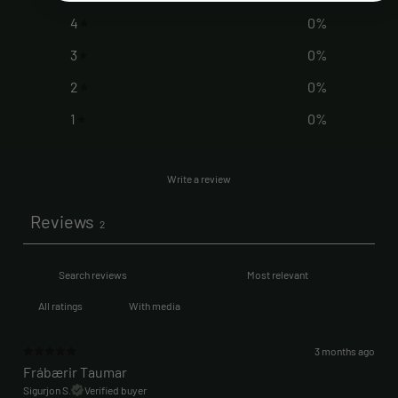
4
0
%
3
0
%
2
0
%
1
0
%
Write a review
Reviews
2
With media
3 months ago
Frábærir Taumar
Sigurjon S.
Verified buyer