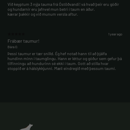
Við keyptum 3 nýja tauma frá Óstöðvandi! vá hvað þeir eru góðir
og hundarnir eru jafnvel mun betri í taum en áður.
kærar þakkir og við munum versla aftur.
1 year ago
Frábær taumur!
Bára O.
Þessi taumur er tær snilld. Ég hef notað hann til að þjálfa
hundinn minn í taumgöngu. Hann er léttur og góður sem gefur þá
tilfinningu að hundurinn sé ekki í taum. Gott að stilla hvar
stoppið er á hálslykkjunni. Mæli eindregið með þessum taumi.