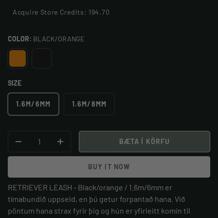
Acquire Store Credits: 194.70
COLOR:
BLACK/ORANGE
BLACK/ORANGE
BLACK
SIZE
1.6M/6MM
1.6M/8MM
STK
BÆTA Í KÖRFU
MINKA MAGN
BÆTA VIÐ MAGNI
BUY IT NOW
RETRIEVER LEASH - Black/orange / 1.6m/6mm
er
tímabundið uppseld, en þú getur forpantað hana. Við
pöntum hana strax fyrir þig og hún er yfirleitt komin til