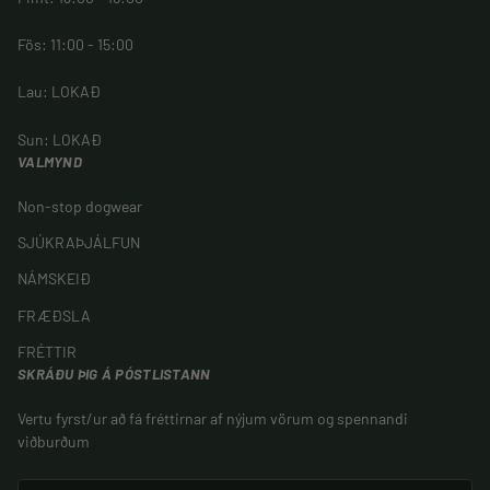
Fös: 11:00 - 15:00
Lau: LOKAÐ
Sun: LOKAÐ
VALMYND
Non-stop dogwear
SJÚKRAÞJÁLFUN
NÁMSKEIÐ
FRÆÐSLA
FRÉTTIR
SKRÁÐU ÞIG Á PÓSTLISTANN
Vertu fyrst/ur að fá fréttirnar af nýjum vörum og spennandi
viðburðum
NETFANG