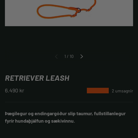
af
1
/
10
FYRRI
NÆSTA
RETRIEVER LEASH
6.490 kr
★★★★★
2 umsagnir
Þægilegur og endingargóður slip taumur, fullstillanlegur
fyrir hundaþjálfun og sækivinnu.