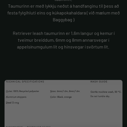
Taumurinn er með lykkju neðst á handfanginu til þess að
festa fylgihluti eins og kúkapokahaldara ( við mælum með
Baggybag )
Retriever leash taumurinn er 1,6m langur og kemur í
tveimur breiddum, 6mm og 8mm annarsvegar í
appelsínumgulum lit og hinsvegar í svörtum lit.