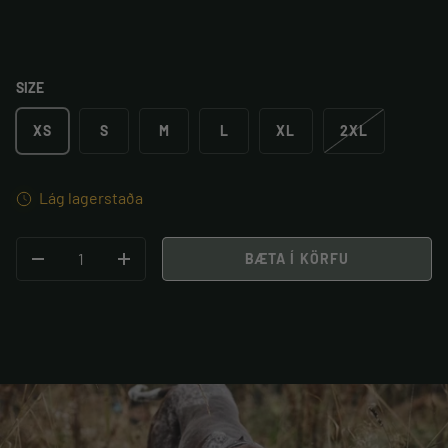
SIZE
XS
S
M
L
XL
2XL
Lág lagerstaða
STK
BÆTA Í KÖRFU
MINKA MAGN
BÆTA VIÐ MAGNI