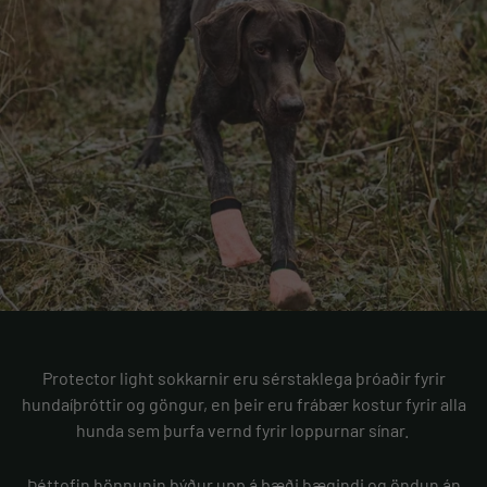
Protector light sokkarnir eru sérstaklega þróaðir fyrir
hundaíþróttir og göngur, en þeir eru frábær kostur fyrir alla
hunda sem þurfa vernd fyrir loppurnar sínar.
Þéttofin hönnunin býður upp á bæði þægindi og öndun án