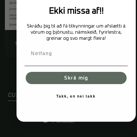
Ekki missa af!!
Skráðu þig til að fá tilkynningar um afslætti á
vörum og þjónustu, námskeið, fyrirlestra,
greinar og svo margt fleira!
Tæknilegar upplýsingar
Skrá mig
CUSTOMER REVIEWS
Takk, en nei takk
0
/ 5
0 reviews