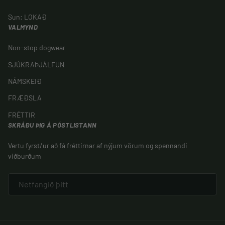
Sun: LOKAÐ
VALMYND
Non-stop dogwear
SJÚKRAÞJÁLFUN
NÁMSKEIÐ
FRÆÐSLA
FRÉTTIR
SKRÁÐU ÞIG Á PÓSTLISTANN
Vertu fyrst/ur að fá fréttirnar af nýjum vörum og spennandi
viðburðum
NETFANG