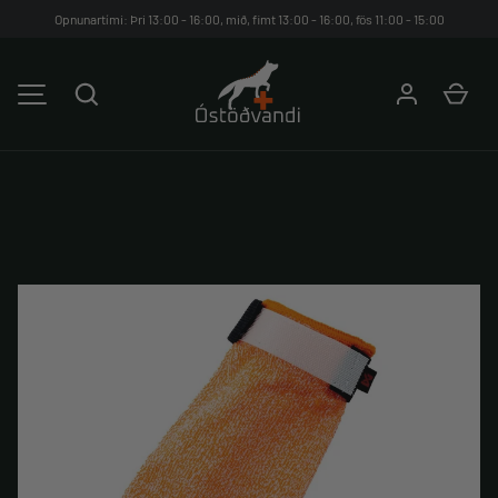
Opnunartími: Þri 13:00 - 16:00, mið, fimt 13:00 - 16:00, fös 11:00 - 15:00
HOPPA YFIR Á EFNIÐ
Leita
Kar
VALMYND
Translation missing: is-IS.products.product.media.image_avai