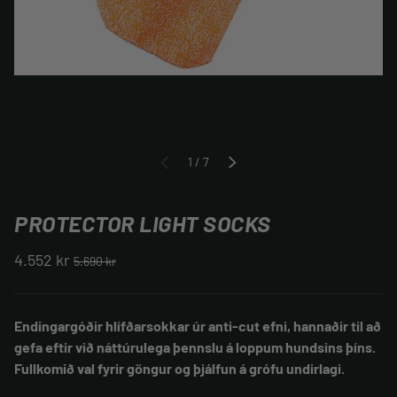
af
1
/
7
FYRRI
NÆSTA
PROTECTOR LIGHT SOCKS
4.552 kr
5.690 kr
Endingargóðir hlífðarsokkar úr anti-cut efni, hannaðir til að
gefa eftir við náttúrulega þennslu á loppum hundsins þíns.
Fullkomið val fyrir göngur og þjálfun á grófu undirlagi.