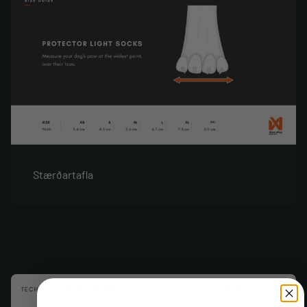
Stærðartafla