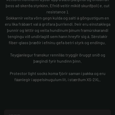
þess að skerða styrkinn. Efnið veitir mikið skurðþol ( e. cut
resistance ).
Sokkarnir veita vörn gegn kulda og salti á göngustígum en
eru líka frábært val á grófara þurrlendi. Þeir eru einstaklega
þunnir og léttir og veita hundinum þínum framúrskarandi
tengingu við undirlagið sem hann hreyfir sig á. Sérstakir
fiber-glass þræðir í efninu gefa betri styrk og endingu.
Teygjanlegur franskur rennilás tryggjir öruggt snið og
þægindi fyrir hundinn þinn.
Protector light socks koma fjórir saman í pakka og eru
fáanlegir í appelsínugulum lit, í stærðum XS-2XL.