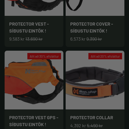
PROTECTOR VEST -
PROTECTOR COVER -
SÍÐUSTU EINTÖK !
SÍÐUSTU EINTÖK !
9.583 kr
13.690 kr
6.573 kr
9.390 kr
Allt að 30% afsláttur
Allt að 20% afsláttur
PROTECTOR VEST GPS -
PROTECTOR COLLAR
SÍÐUSTU EINTÖK !
4.392 kr
5.490 kr