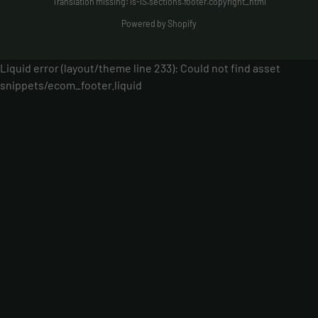
Translation missing: is-IS.sections.footer.copyright_html
Powered by Shopify
Liquid error (layout/theme line 233): Could not find asset
snippets/ecom_footer.liquid