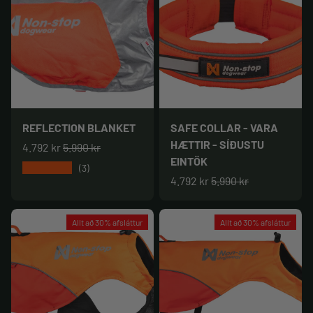
REFLECTION BLANKET
SAFE COLLAR - VARA
HÆTTIR - SÍÐUSTU
4.792 kr
5.990 kr
EINTÖK
★★★★★
(3)
4.792 kr
5.990 kr
Allt að 30% afsláttur
Allt að 30% afsláttur