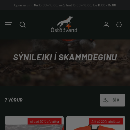
Opnunartími: Þri 13:00 - 16:00, mið, fimt 13:00 - 16:00, fös 11:00 - 15:00
HOPPA YFIR Á EFNIÐ
Leita
Kar
VALMYND
SÝNILEIKI Í SKAMMDEGINU
7 VÖRUR
SÍA
Allt að 20% afsláttur
Allt að 20% afsláttur