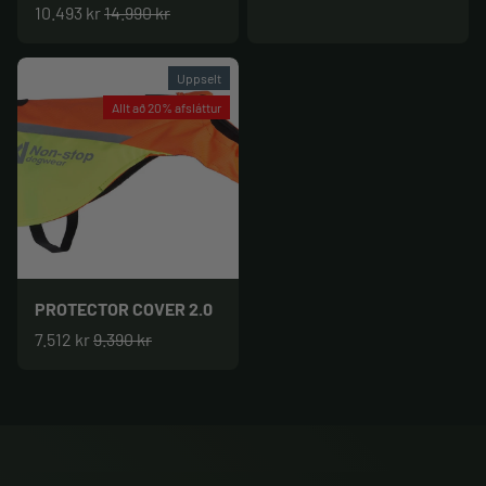
10.493 kr
14.990 kr
Uppselt
Allt að 20% afsláttur
PROTECTOR COVER 2.0
7.512 kr
9.390 kr