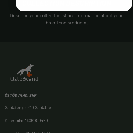
COLLECTION DESCRIPTION
Describe your collection, share information about your
brand and products.
ÓSTÖÐVANDI EHF
Garðatorg 3, 210 Garðabæ
Kennitala: 460618-0450