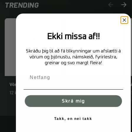
TRENDING
FYRRI
NÆS
Ekki missa af!!
Skráðu þig til að fá tilkynningar um afslætti á
vörum og þjónustu, námskeið, fyrirlestra,
greinar og svo margt fleira!
Vöru titill
Vöru titill
V
12 kr
12 kr
1
Skrá mig
Takk, en nei takk