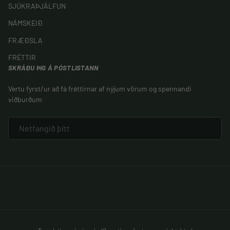
SJÚKRAÞJÁLFUN
NÁMSKEIÐ
FRÆÐSLA
FRÉTTIR
SKRÁÐU ÞIG Á PÓSTLISTANN
Vertu fyrst/ur að fá fréttirnar af nýjum vörum og spennandi
viðburðum
NETFANG