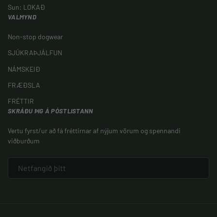
Sun: LOKAÐ
VALMYND
Non-stop dogwear
SJÚKRAÞJÁLFUN
NÁMSKEIÐ
FRÆÐSLA
FRÉTTIR
SKRÁÐU ÞIG Á PÓSTLISTANN
Vertu fyrst/ur að fá fréttirnar af nýjum vörum og spennandi
viðburðum
NETFANG