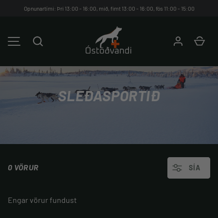
Opnunartími: Þri 13:00 - 16:00, mið, fimt 13:00 - 16:00, fös 11:00 - 15:00
HOPPA YFIR Á EFNIÐ
Leita
Kar
VALMYND
SLEÐASPORTIÐ
0 VÖRUR
SÍA
Engar vörur fundust