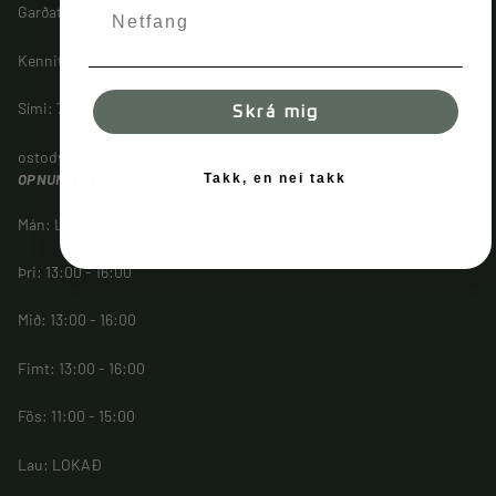
Garðatorg 3, 210 Garðabæ
Kennitala: 460618-0450
Sími: 771-7910 / 869-6916
Skrá mig
ostodvandi@ostodvandi.is
OPNUNARTÍMAR
Takk, en nei takk
Mán: LOKAÐ
Þri: 13:00 - 16:00
Mið: 13:00 - 16:00
Fimt: 13:00 - 16:00
Fös: 11:00 - 15:00
Lau: LOKAÐ