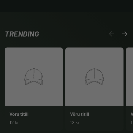
TRENDING
FYRRI
NÆS
Vöru titill
Vöru titill
V
12 kr
12 kr
1