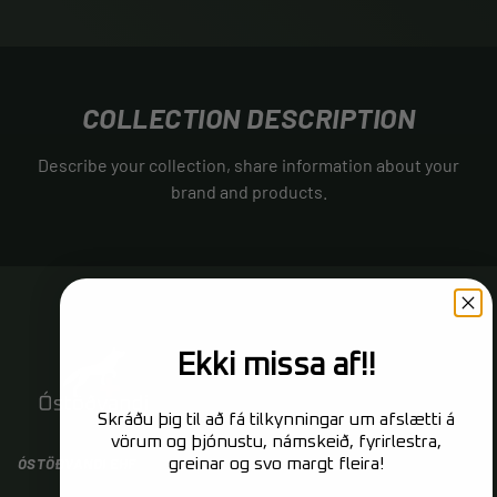
COLLECTION DESCRIPTION
Describe your collection, share information about your
brand and products.
Ekki missa af!!
Skráðu þig til að fá tilkynningar um afslætti á
vörum og þjónustu, námskeið, fyrirlestra,
greinar og svo margt fleira!
ÓSTÖÐVANDI EHF