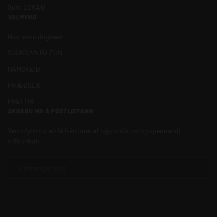
Sun: LOKAÐ
VALMYND
Non-stop dogwear
SJÚKRAÞJÁLFUN
NÁMSKEIÐ
FRÆÐSLA
FRÉTTIR
SKRÁÐU ÞIG Á PÓSTLISTANN
Vertu fyrst/ur að fá fréttirnar af nýjum vörum og spennandi
viðburðum
NETFANG