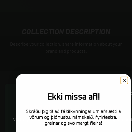
COLLECTION DESCRIPTION
Describe your collection, share information about your
brand and products.
Ekki missa af!!
SKRÁÐU ÞIG Á PÓSTLISTANN
Skráðu þig til að fá tilkynningar um afslætti á
vörum og þjónustu, námskeið, fyrirlestra,
Vertu fyrst/ur að fá fréttirnar af nýjum vörum og spennand
greinar og svo margt fleira!
ÓSTÖÐVANDI EHF
viðburðum