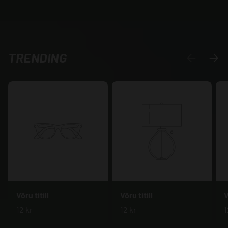
TRENDING
FYRRI
NÆS
Vöru titill
Vöru titill
V
12 kr
12 kr
1