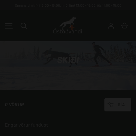
Opnunartími: Þri 13:00 - 16:00, mið, fimt 13:00 - 16:00, fös 11:00 - 15:00
HOPPA YFIR Á EFNIÐ
Leita
Kar
VALMYND
SKÍÐI
0 VÖRUR
SÍA
Engar vörur fundust