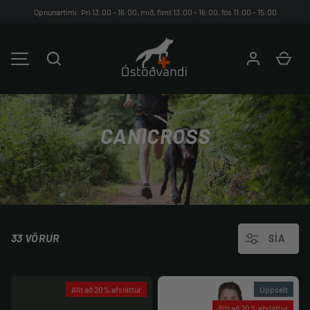
Opnunartími: Þri 13:00 - 16:00, mið, fimt 13:00 - 16:00, fös 11:00 - 15:00
HOPPA YFIR Á EFNIÐ
Leita
Kar
VALMYND
CANICROSS
33 VÖRUR
SÍA
Allt að 20% afsláttur
Uppselt
Allt að 20% afsláttur