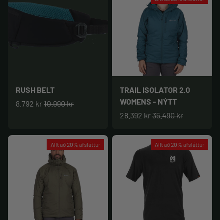
RUSH BELT
TRAIL ISOLATOR 2.0
WOMENS - NÝTT
8.792 kr
10.990 kr
28.392 kr
35.490 kr
Allt að 20% afsláttur
Allt að 20% afsláttur