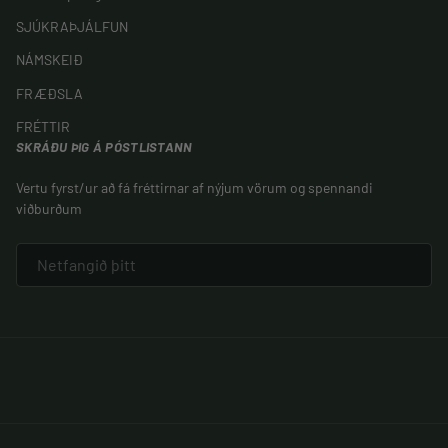
SJÚKRAÞJÁLFUN
NÁMSKEIÐ
FRÆÐSLA
FRÉTTIR
SKRÁÐU ÞIG Á PÓSTLISTANN
Vertu fyrst/ur að fá fréttirnar af nýjum vörum og spennandi
viðburðum
NETFANG