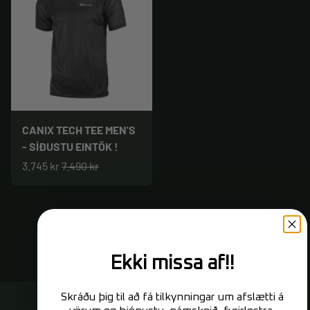
CANIX TECH TEE MEN'S
- SÍÐUSTU EINTÖK !
3.745 kr
7.490 kr
Fyrri
Næsta
1
2
Ekki missa af!!
Skráðu þig til að fá tilkynningar um afslætti á