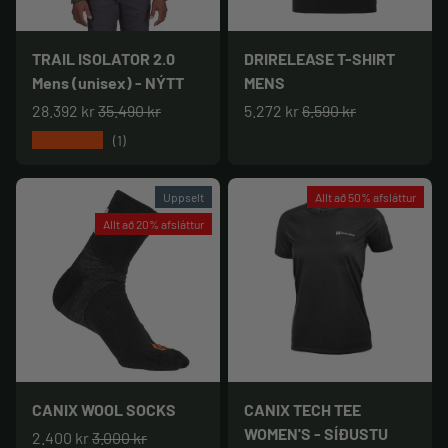
TRAIL ISOLATOR 2.0
DRIRELEASE T-SHIRT
Mens (unisex) - NÝTT
MENS
28.392 kr
35.490 kr
5.272 kr
6.590 kr
★★★★★
(1)
Uppselt
Allt að 50% afsláttur
Allt að 20% afsláttur
CANIX WOOL SOCKS
CANIX TECH TEE
WOMEN'S - SÍÐUSTU
2.400 kr
3.000 kr